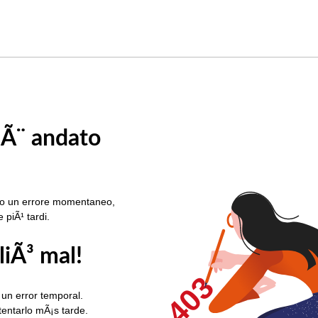
 Ã¨ andato
rato un errore momentaneo,
e piÃ¹ tardi.
liÃ³ mal!
403
 un error temporal.
ntentarlo mÃ¡s tarde.