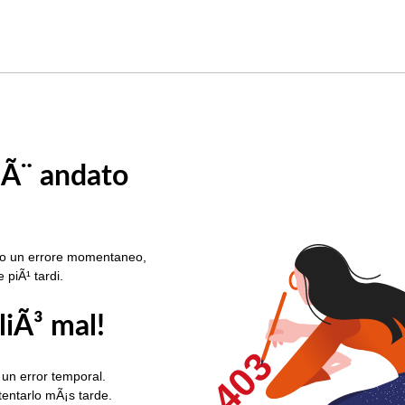
 Ã¨ andato
rato un errore momentaneo,
e piÃ¹ tardi.
liÃ³ mal!
403
 un error temporal.
ntentarlo mÃ¡s tarde.